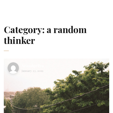
Category:
a random
thinker
Aziziahprilya
January 23, 2019